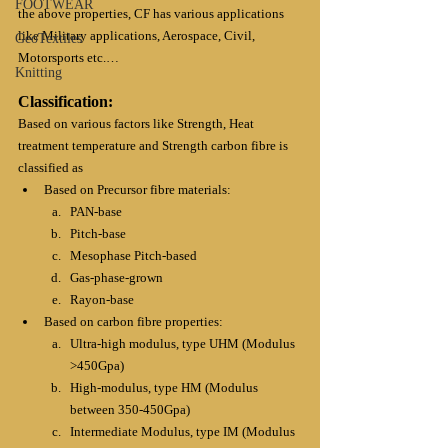
FOOTWEAR
the above properties, CF has various applications 
like Military applications, Aerospace, Civil, 
GeoTextiles
Motorsports etc.…
Knitting
Classification:
Based on various factors like Strength, Heat 
treatment temperature and Strength carbon fibre is 
classified as
Based on Precursor fibre materials:
PAN-base
Pitch-base
Mesophase Pitch-based
Gas-phase-grown
Rayon-base
Based on carbon fibre properties:
Ultra-high modulus, type UHM (Modulus 
>450Gpa)
High-modulus, type HM (Modulus 
between 350-450Gpa)
Intermediate Modulus, type IM (Modulus 