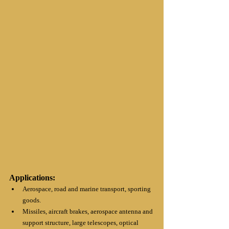
Applications:
Aerospace, road and marine transport, sporting 
goods.
Missiles, aircraft brakes, aerospace antenna and 
support structure, large telescopes, optical 