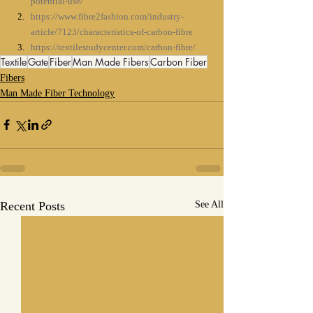
potential-use/
https://www.fibre2fashion.com/industry-
article/7123/characteristics-of-carbon-fibre
https://textilestudycenter.com/carbon-fibre/
Textile
Gate
Fiber
Man Made Fibers
Carbon Fiber
Fibers
Man Made Fiber Technology
Recent Posts
See All