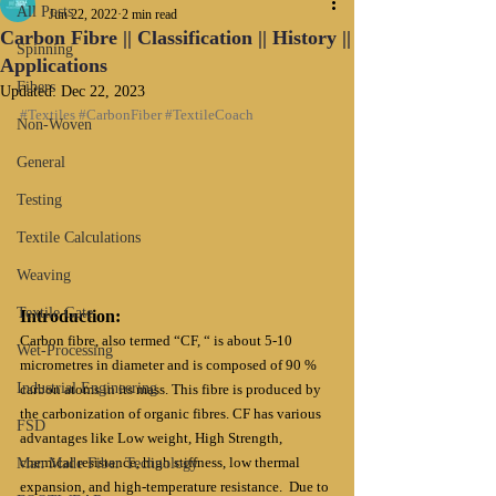
All Posts
Jun 22, 2022
2 min read
Carbon Fibre || Classification || History ||
Spinning
Applications
Fibers
Updated:
Dec 22, 2023
#Textiles
#CarbonFiber
#TextileCoach
Non-Woven
General
Testing
Textile Calculations
Weaving
Textile Gate
Introduction:
Carbon fibre, also termed “CF, “ is about 5-10 
Wet-Processing
micrometres in diameter and is composed of 90 % 
Industrial Engineering
carbon atoms in its mass. This fibre is produced by 
the carbonization of organic fibres. CF has various 
FSD
advantages like Low weight, High Strength, 
chemical resistance, high stiffness, low thermal 
Man Made Fiber Technology
expansion, and high-temperature resistance.  Due to 