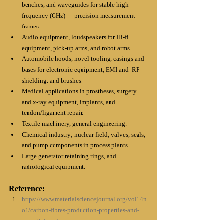
benches, and waveguides for stable high-
frequency (GHz)      precision measurement 
frames.
Audio equipment, loudspeakers for Hi-fi 
equipment, pick-up arms, and robot arms.
Automobile hoods, novel tooling, casings and 
bases for electronic equipment, EMI and  RF 
shielding, and brushes.
Medical applications in prostheses, surgery 
and x-ray equipment, implants, and 
tendon/ligament repair.
Textile machinery, general engineering.
Chemical industry; nuclear field; valves, seals, 
and pump components in process plants.
Large generator retaining rings, and 
radiological equipment.
Reference:
https://www.materialsciencejournal.org/vol14n
o1/carbon-fibres-production-properties-and-