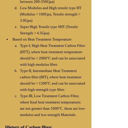
between 200-350Gpa)
Low Modulus and High tensile type HT 
(Modulus < 100Gpa, Tensile strength > 
3.0Gpa)
Super High Tensile type SHT (Tensile 
Strength > 4.5Gpa)
Based on Heat Treatment Temperature:
Type-I, High Heat Treatment Carbon Fiber 
(HTT), where heat treatment temperature 
should be > 2000°C and can be associated 
with high modulus fiber.
Type-II, Intermediate Heat Treatment 
carbon fiber (IHT), where heat treatment 
should be > 1500°C and can be associated 
with high-strength type fiber.
Type-III, Low Treatment Carbon Fiber, 
where final heat treatment temperatures 
are not greater than 1000°C. these are low-
modulus and low strength Materials.
History of Carbon fibre: