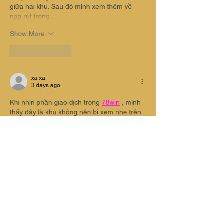
giữa hai khu. Sau đó mình xem thêm về 
nạp rút trong…
Show More
Like
Reply
xa xa
3 days ago
Khi nhìn phần giao dịch trong 
78win
 , mình 
thấy đây là khu không nên bị xem nhẹ trên 
giao diện. Người dùng có thể chuyển từ thể 
thao sang bắn cá hoặc nổ hũ, nhưng vẫn 
cần truy cập nạp rút thật nhanh khi cần. 
Mình thử bắn cá qua săn Boss và nâng cấp 
súng để cảm nhận mạch giải trí, sau đó 
quay lại phần tài khoản. Nếu đường dẫn rõ, 
trải nghiệm sẽ ít bị đứt đoạn…
Show More