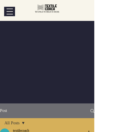
Post
All Posts
textilecoach