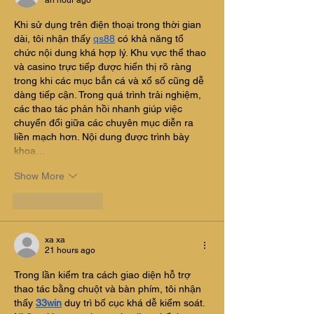
an hour ago
Khi sử dụng trên điện thoại trong thời gian 
dài, tôi nhận thấy 
qs88
 có khả năng tổ 
chức nội dung khá hợp lý. Khu vực thể thao 
và casino trực tiếp được hiển thị rõ ràng 
trong khi các mục bắn cá và xổ số cũng dễ 
dàng tiếp cận. Trong quá trình trải nghiệm, 
các thao tác phản hồi nhanh giúp việc 
chuyển đổi giữa các chuyên mục diễn ra 
liền mạch hơn. Nội dung được trình bày 
khoa…
Show More
Like
Reply
xa xa
21 hours ago
Trong lần kiểm tra cách giao diện hỗ trợ 
thao tác bằng chuột và bàn phím, tôi nhận 
thấy 
33win
 duy trì bố cục khá dễ kiểm soát. 