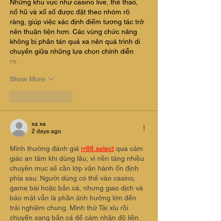
Những khu vực như casino live, thể thao, 
nổ hũ và xổ số được đặt theo nhóm rõ 
ràng, giúp việc xác định điểm tương tác trở 
nên thuận tiện hơn. Các vùng chức năng 
không bị phân tán quá xa nên quá trình di 
chuyển giữa những lựa chọn chính diễn 
ra…
Show More
Like
Reply
xa xa
2 days ago
Mình thường đánh giá 
rr88.select
 qua cảm 
giác an tâm khi dùng lâu, vì nền tảng nhiều 
chuyên mục sẽ cần lớp vận hành ổn định 
phía sau. Người dùng có thể vào casino, 
game bài hoặc bắn cá, nhưng giao dịch và 
bảo mật vẫn là phần ảnh hưởng lớn đến 
trải nghiệm chung. Mình thử Tài xỉu rồi 
chuyển sang bắn cá để cảm nhận độ liền 